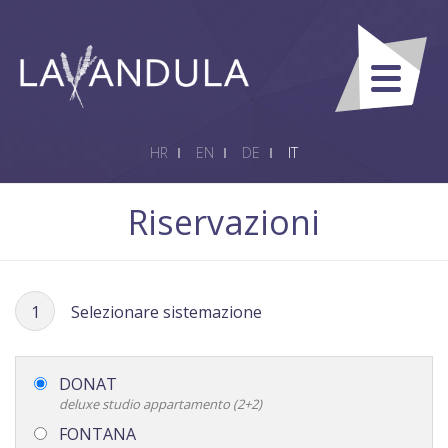
HR
EN
DE
IT
Riservazioni
1
Selezionare sistemazione
DONAT
deluxe studio appartamento (2+2)
FONTANA