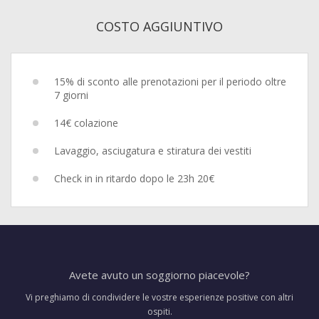
COSTO AGGIUNTIVO
15% di sconto alle prenotazioni per il periodo oltre
7 giorni
14€ colazione
Lavaggio, asciugatura e stiratura dei vestiti
Check in in ritardo dopo le 23h 20€
Avete avuto un soggiorno piacevole?
Vi preghiamo di condividere le vostre esperienze positive con altri
ospiti.