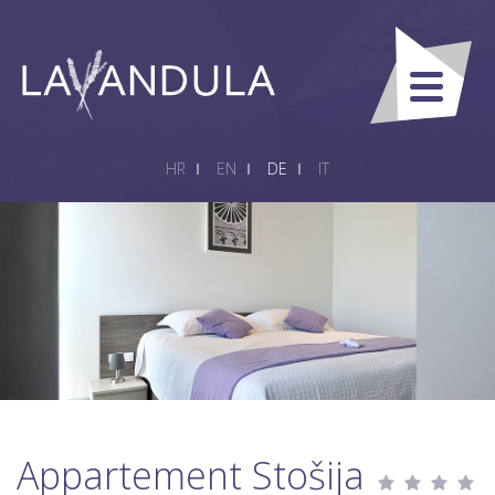
HR
EN
DE
IT
Appartement Stošija