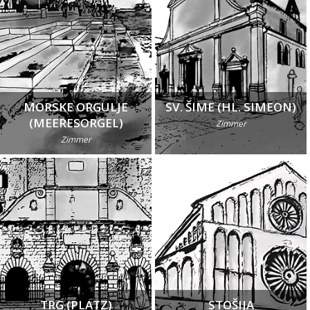
MORSKE ORGULJE
SV. ŠIME (HL. SIMEON)
(MEERESORGEL)
Zimmer
Zimmer
TRG (PLATZ)
STOŠIJA