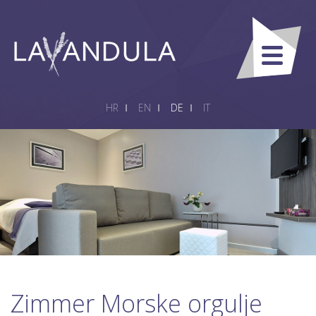
HR
EN
DE
IT
Zimmer Morske orgulje