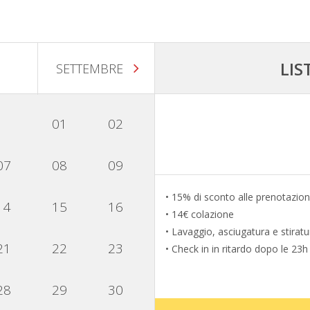
LIS
SETTEMBRE
01
02
07
08
09
• 15% di sconto alle prenotazioni 
14
15
16
• 14€ colazione
• Lavaggio, asciugatura e stiratur
21
22
23
• Check in in ritardo dopo le 23h
28
29
30