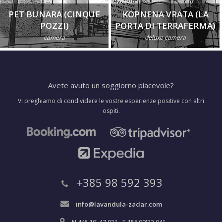
PET BUNARA (CINQUE
KOPNENA VRATA (LA
POZZI)
PORTA DI TERRAFERMA)
camera
deluxe camera
Avete avuto un soggiorno piacevole?
Vi preghiamo di condividere le vostre esperienze positive con altri
ospiti.
+385 98 592 393
info@lavandula-zadar.com