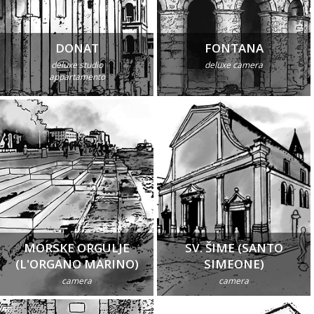
DONAT
FONTANA
deluxe studio
deluxe camera
appartamento
MORSKE ORGULJE
SV. ŠIME (SANTO
(L'ORGANO MARINO)
SIMEONE)
camera
camera