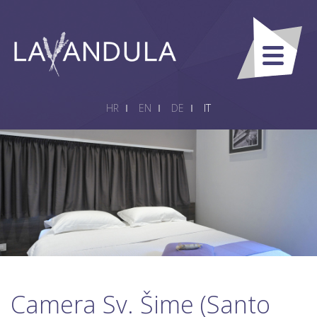
HR
EN
DE
IT
Camera Sv. Šime (Santo