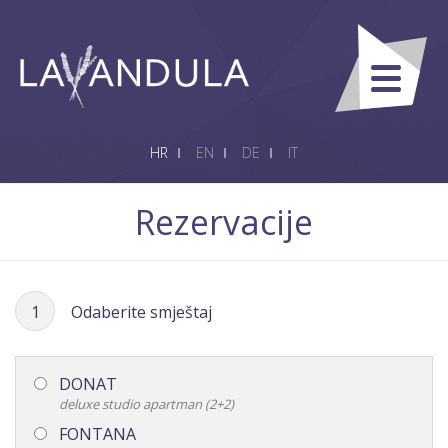
HR
EN
DE
IT
Rezervacije
1
Odaberite smještaj
DONAT
deluxe studio apartman (2+2)
FONTANA