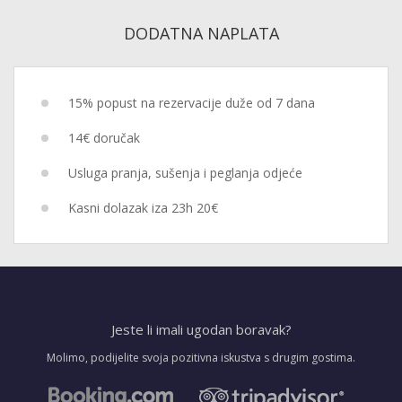
DODATNA NAPLATA
15% popust na rezervacije duže od 7 dana
14€ doručak
Usluga pranja, sušenja i peglanja odjeće
Kasni dolazak iza 23h 20€
Jeste li imali ugodan boravak?
Molimo, podijelite svoja pozitivna iskustva s drugim gostima.